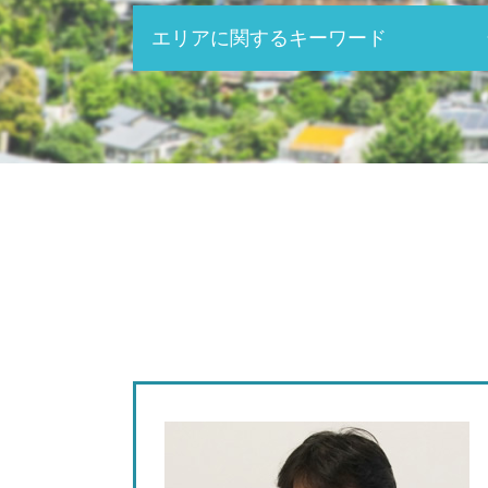
税務申告 個人
エリアに関するキーワード
会社 年末調整
防衛特別法人税 いつから
経理 決算
事業承継 税理士 相談 三重県
月次決算 とは
記帳代行 税理士 相談 北名古屋市
給料 税金 計算
事業承継 税理士 相談 春日井市
追徴課税 個人
記帳代行 税理士 相談 愛知県
年末調整 個人
税務相談 税理士 名古屋市
決算 税務申告
税務調査 税理士 相談 岐阜県
交際費 損金不算入
税務相談 税理士 東海市
法人 年末調整
記帳代行 税理士 相談 春日井市
税理士 税務署
経営計画 税理士 相談 愛知県
株 確定申告
税務調査 税理士 相談 名古屋市
FX 確定申告
事業承継 税理士 相談 北名古屋市
税金 計算 給与
税務調査 税理士 相談 愛知県
記帳代行とは
税務調査 税理士 相談 三重県
会計 記帳
税務相談 税理士 岐阜県
年末調整 所得税
税務相談 税理士 北名古屋市