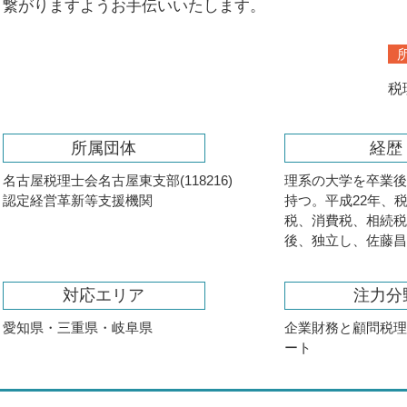
繋がりますようお手伝いいたします。
法人決算申告 税理士
個人事業主 税金対策
税
所属団体
経歴
名古屋税理士会名古屋東支部(118216)
理系の大学を卒業
認定経営革新等支援機関
持つ。平成22年、
税、消費税、相続税
後、独立し、佐藤
対応エリア
注力分
愛知県・三重県・岐阜県
企業財務と顧問税
ート