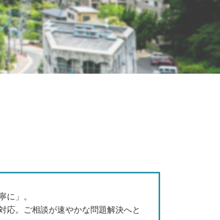
中期経営計画 作り方
企業 経営計画
事業承継税制 特例承継計画
会社経営 サポート 税理士
中期経営計画 わかりやすい
会社 経営支援
事業承継 認定機関
法人化 メリット
中小企業 資金繰り 悪化
事業承継 メリット デメリット
銀行 融資 法人
法人化 手続き
資金繰り表 キャッシュフロー計算書
事業承継 従業員
m&a 合併
株式譲渡 方法
寧に」。
中小企業 経営計画
対応。ご相談が速やかな問題解決へと
事業承継 税理士