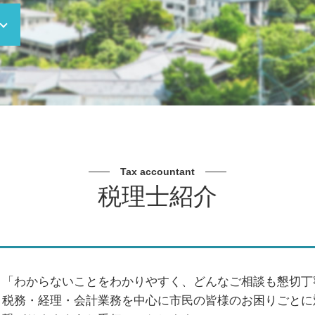
納税 税理士
決算書 税務申告書
追徴課税 税率
確定申告 調査
確定申告 売上 金額
法人決算 申告期限
法人決算 時期
相続税 2割加算
法人税 中間納付 いくらから
役員報酬 税金 対策
Tax accountant
確定申告 領収書 ない 個人
税理士紹介
相続税 申告期限
税務署 立ち入り
確定申告 しないとどうなる
税務調査 税理士 費用
経営者 税金対策
「わからないことをわかりやすく、どんなご相談も懇切丁
税金対策 フリーランス
税務・経理・会計業務を中心に市民の皆様のお困りごとに
二次相続 相続税