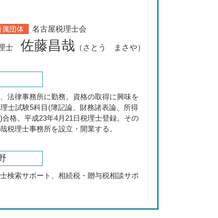
中小企業 経営支援
資金繰り 売上
所属団体
名古屋税理士会
佐藤昌哉
理士
（さとう まさや）
後、法律事務所に勤務。資格の取得に興味を
税理士試験5科目(簿記論、財務諸表論、所得
)合格。平成23年4月21日税理士登録。その
昌哉税理士事務所を設立・開業する。
野
理士検索サポート、相続税・贈与税相談サポ