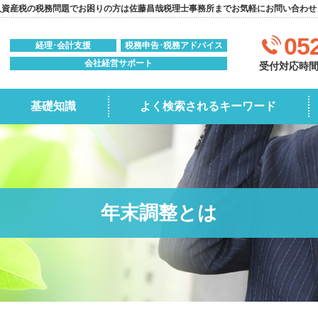
人資産税の税務問題でお困りの方は佐藤昌哉税理士事務所までお気軽にお問い合わせ
05
経理･会計支援
税務申告･税務アドバイス
会社経営サポート
受付対応時間:0
基礎知識
よく検索されるキーワード
年末調整とは