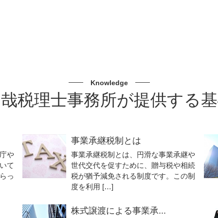
Knowledge
昌哉税理士事務所が提供する基
事業承継税制とは
庁や
事業承継税制とは、円滑な事業承継や
いて
世代交代を促すために、贈与税や相続
らっ
税が猶予減免される制度です。この制
度を利用 […]
株式譲渡による事業承...