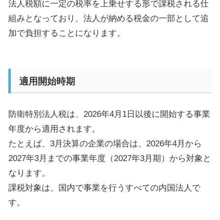
法人税額に一定の税率を上乗せする形で課税される仕
組みとなっており、法人が納める税金の一部として追
加で負担することになります。
適用開始時期
防衛特別法人税は、
2026
年
4
月
1
日以後に開始する事業
年度から適用されます。
たとえば、
3
月決算の企業の場合は、
2026
年
4
月から
2027
年
3
月までの事業年度（
2027
年
3
月期）から対象と
なります。
課税対象は、国内で事業を行うすべての内国法人で
す。