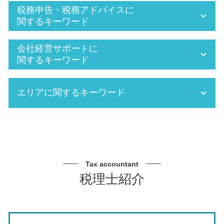
確定申告 還付金
税務申告・税務アドバイスに
経理 決算
関するキーワード
賞与 給与 計算
年末調整とは
税務調査 税理士 費用
会社経営サポートに
記帳 指導
相続税 申告期限
関するキーワード
税理士 税務署
法人決算申告 税理士
月次決算 とは
役員報酬 税金 対策
中期経営計画 とは
エリアに関するキーワード
会計 記帳
二次相続 相続税
中小企業 経営計画
税務 申告
追徴課税 税率
中期 経営計画 作り方
防衛特別法人税 いつから
法人税 繰越欠損金
銀行 融資 法人
節税対策 税理士 相談 東海市
会計 支援
役員報酬 節税
事業承継 税理士
事業承継 税理士 相談 愛知県
会計 経理
確定申告 売上 金額
法人化 費用
税務相談 税理士 名古屋市
株 確定申告
法人 節税方法
事業承継税制 特例承継計画
銀行対策 税理士 相談 瀬戸市
Tax accountant
会社 年末調整
年末調整 確定申告 違い
中期経営計画 作り方
事業承継 税理士 相談 三重県
税理士紹介
税務署 確定申告
個人事業 税 確定申告
設備投資 資金繰り
節税対策 税理士 相談 名古屋市
給料 税金 計算
確定申告 赤字
銀行対策 税理士
資金繰り 税理士 相談 瀬戸市
FX 確定申告
賃上げ促進税制 わかりやすく
会社経営 サポート 税理士
事業承継 税理士 相談 北名古屋市
源泉 所得税 計算
確定申告 経費 領収書
資金繰り 融資 種類
経営計画 税理士 相談 東海市