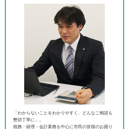
確定申告 期間
税務署 調査
中期経営計画 わかりやすい
税務調査 税理士 相談 春日井市
記帳業務
納税 税理士
株式譲渡 方法
経営計画 税理士 相談 北名古屋市
法人決算 時期
中期 事業計画
事業承継 税理士 相談 東海市
確定申告 領収書 ない 個人
資金繰り表 キャッシュフロー計算書
事業承継 税理士 相談 岐阜県
税務書類の作成
企業 経営計画
節税対策 税理士 相談 北名古屋市
資金繰り 読み方
節税対策 税理士 相談 瀬戸市
事業承継 メリット デメリット
事業承継 税理士 相談 瀬戸市
資金繰り 売上
記帳代行 税理士 相談 岐阜県
税務相談 税理士 東海市
記帳代行 税理士 相談 名古屋市
記帳代行 税理士 相談 東海市
「わからないことをわかりやすく、どんなご相談も
懇切丁寧に」。
税務・経理・会計業務を中心に市民の皆様のお困り