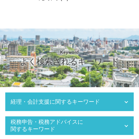
Keyword
よく検索されるキーワード
経理・会計支援に関するキーワード
経理 大変
税務申告・税務アドバイスに
税務署 確定申告
関するキーワード
源泉 所得税 計算