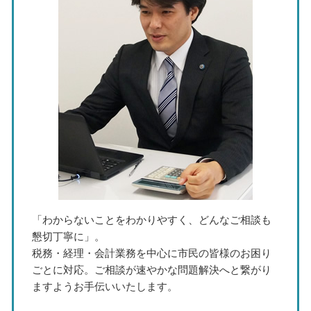
法人決算 申告期限
事業承継 メリット デメリット
税務相談 税理士 岐阜県
法人税 繰越欠損金
中期経営計画 とは
税務調査 税理士 相談 三重県
中期 事業計画
税務相談 税理士 東海市
銀行 対応 税理士
事業承継 税理士 相談 瀬戸市
事業承継 税理士
節税対策 税理士 相談 春日井市
記帳代行 税理士 相談 瀬戸市
税務調査 税理士 相談 愛知県
税務相談 税理士 三重県
「わからないことをわかりやすく、どんなご相談も
懇切丁寧に」。
税務・経理・会計業務を中心に市民の皆様のお困り
ごとに対応。ご相談が速やかな問題解決へと繋がり
ますようお手伝いいたします。