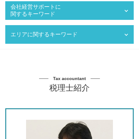
年末調整 経理
追徴課税 税率
会社経営サポートに
確定申告 還付金
修正申告 税務調査
関するキーワード
給料 所得税
役員報酬 税金 対策
年末調整 個人
相続税 2割加算
資金繰り 融資 種類
エリアに関するキーワード
経理 決算
相続税 申告期限
資金繰り 読み方
記帳 指導
二次相続 相続税
資金繰り表 キャッシュフロー計算書
決算 税務申告
個人事業主 税金対策
企業 経営計画
記帳代行 税理士 相談 春日井市
税金 計算 給与
税金対策 フリーランス
法人化 手続き
税務調査 税理士 相談 春日井市
賞与 給与 計算
個人事業 税 確定申告
中小企業 資金繰り 悪化
税務相談 税理士 瀬戸市
法人 年末調整
税務署 立ち入り
会社 経営支援
節税対策 税理士 相談 北名古屋市
Tax accountant
FX 確定申告
税務調査 税理士 費用
中期 経営計画 必要性
資金繰り 税理士 相談 岐阜県
税理士紹介
税理士 税務署
税務署 調査
事業 承継 m&a デメリット
経営計画 税理士 相談 春日井市
年末調整 所得税
年末調整 確定申告 違い
法人化 費用
記帳代行 税理士 相談 東海市
税務 申告
法人税 中間納付 いくらから
会社経営 サポート 税理士
記帳代行 税理士 相談 三重県
月次決算 とは
確定申告 調査
中期 経営計画
資金繰り 税理士 相談 三重県
株 確定申告
確定申告 しないとどうなる
資金繰り 重要性
銀行対策 税理士 相談 名古屋市
会計 支援
法人決算申告 税理士
銀行対策 税理士
銀行対策 税理士 相談 愛知県
確定申告 経費 領収書
事業承継税制 特例承継計画
税務調査 税理士 相談 名古屋市