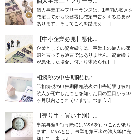
個人事業主・フリーラ...
個人事業主やフリーランスは、1年間の収入を
確定してから税務署に確定申告をする必要が
あります。そしてこれを踏まえ […]
【中小企業必見】悪化...
企業としての資金繰りは、事業主の最大の課
題と言っても過言ではありません。資金繰り
が悪化した場合、何より求められ […]
相続税の申告期限はい...
◯相続税の申告期限相続税の申告期限は被相
続人が死亡したことを知った日の翌日から10
ヶ月以内とされています。つま […]
【売り手・買い手別】...
事業再編を行う際にはM&Aを行うことがあり
ます。M&Aとは、事業を第三者の法人等に売
却して、事 […]