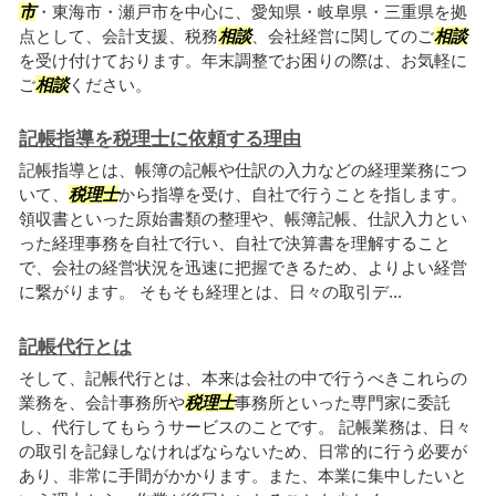
市
・東海市・瀬戸市を中心に、愛知県・岐阜県・三重県を拠
点として、会計支援、税務
相談
、会社経営に関してのご
相談
を受け付けております。年末調整でお困りの際は、お気軽に
ご
相談
ください。
記帳指導を税理士に依頼する理由
記帳指導とは、帳簿の記帳や仕訳の入力などの経理業務につ
いて、
税理士
から指導を受け、自社で行うことを指します。
領収書といった原始書類の整理や、帳簿記帳、仕訳入力とい
った経理事務を自社で行い、自社で決算書を理解すること
で、会社の経営状況を迅速に把握できるため、よりよい経営
に繋がります。 そもそも経理とは、日々の取引デ...
記帳代行とは
そして、記帳代行とは、本来は会社の中で行うべきこれらの
業務を、会計事務所や
税理士
事務所といった専門家に委託
し、代行してもらうサービスのことです。 記帳業務は、日々
の取引を記録しなければならないため、日常的に行う必要が
あり、非常に手間がかかります。また、本業に集中したいと