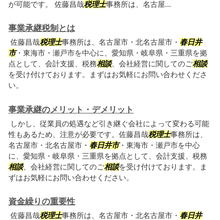
が可能です。 佐藤昌哉
税理士
事務所は、名古屋...
事業承継税制とは
佐藤昌哉
税理士
事務所は、名古屋市・北名古屋市・
春日井
市
・東海市・瀬戸市を中心に、愛知県・岐阜県・三重県を拠
点として、会計支援、税務
相談
、会社経営に関してのご
相談
を受け付けております。まずはお気軽にお問い合わせくださ
い。
事業承継のメリット・デメリット
しかし、従業員の処遇など引き継ぐ会社によって変わる可能
性もあるため、注意が必要です。佐藤昌哉
税理士
事務所は、
名古屋市・北名古屋市・
春日井市
・東海市・瀬戸市を中心
に、愛知県・岐阜県・三重県を拠点として、会計支援、税務
相談
、会社経営に関してのご
相談
を受け付けております。ま
ずはお気軽にお問い合わせください。
資金繰りの重要性
佐藤昌哉
税理士
事務所は、名古屋市・北名古屋市・
春日井