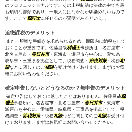
のプロフェッショナルです。その上税制法は法律の中でも最
も煩瑣な部類であり、一般人にはなかなか馴染めないもので
す。ここで
税理士
に任せるのが賢明であるといえ...
追徴課税のデメリット
また、煩雑な手続きを求められるため、期限内に納税をして
おくことが重要です。佐藤昌哉
税理士
事務所は、名古屋市・
北名古屋市・
春日井市
・東海市・瀬戸市を中心に、愛知県・
岐阜県・三重県を拠点として、税務調査・
節税対策
・税務
相
談
などに関してのご
相談
を受け付けております。まずはお気
軽にお問い合わせください。
確定申告しないとどうなるのか？無申告のデメリット
確定申告はしておくに越したことはありません。佐藤昌哉
税
理士
事務所は、名古屋市・北名古屋市・
春日井市
・東海市・
瀬戸市を中心に、愛知県・岐阜県・三重県を拠点として、税
務調査・
節税対策
・税務
相談
などに関してのご
相談
を受け付
けております。まずはお気軽にお問い合わせください。