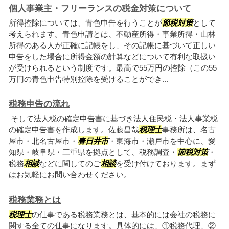
個人事業主・フリーランスの税金対策について
所得控除については、青色申告を行うことが
節税対策
として
考えられます。青色申請とは、不動産所得・事業所得・山林
所得のある人が正確に記帳をし、その記帳に基づいて正しい
申告をした場合に所得金額の計算などについて有利な取扱い
が受けられるという制度です。最高で55万円の控除（この55
万円の青色申告特別控除を受けることができ...
税務申告の流れ
そして法人税の確定申告書に基づき法人住民税・法人事業税
の確定申告書を作成します。佐藤昌哉
税理士
事務所は、名古
屋市・北名古屋市・
春日井市
・東海市・瀬戸市を中心に、愛
知県・岐阜県・三重県を拠点として、税務調査・
節税対策
・
税務
相談
などに関してのご
相談
を受け付けております。まず
はお気軽にお問い合わせください。
税務業務とは
税理士
の仕事である税務業務とは、基本的には会社の税務に
関する全ての仕事になります。具体的には、①税務代理、②