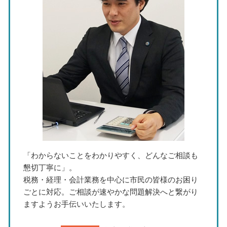
法人決算申告 税理士
設備投資 資金繰り
事業承継 税理士 相談 愛知県
法人決算 時期
中期経営計画 作り方
銀行対策 税理士 相談 東海市
事業承継 認定機関
経営計画 税理士 相談 瀬戸市
資金繰り 融資 種類
記帳代行 税理士 相談 瀬戸市
事業承継 税理士
経営計画 税理士 相談 岐阜県
税務調査 税理士 相談 名古屋市
節税対策 税理士 相談 東海市
税務調査 税理士 相談 北名古屋市
「わからないことをわかりやすく、どんなご相談も
懇切丁寧に」。
税務・経理・会計業務を中心に市民の皆様のお困り
ごとに対応。ご相談が速やかな問題解決へと繋がり
ますようお手伝いいたします。