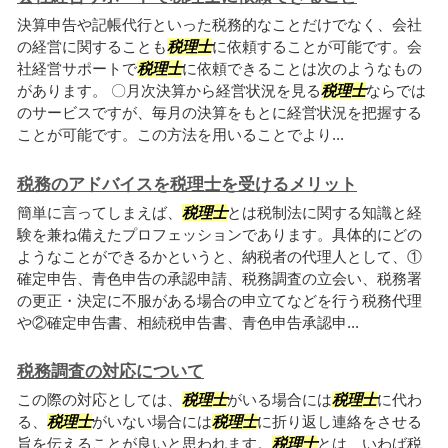
決算申告や記帳代行といった税務的なことだけでなく、会社
の経営に関することも
税理士
に依頼することが可能です。会
社経営サポートで
税理士
に依頼できることは次のようなもの
があります。 〇月次決算から経営状況を見る
税理士
ならでは
のサービスですが、毎月の決算をもとに経営状況を把握する
ことが可能です。この方法を用いることでより...
税務のアドバイスを税理士を受けるメリット
簡単に言ってしまえば、
税理士
とは税制法に関する知識と経
験を兼ね備えたプロフェッションであります。具体的にどの
ようなことができるかというと、納税者の代理人として、①
確定申告、青色申告の承認申請、税務調査の立会い、税務署
の更正・決定に不服がある場合の申立てなどを行う税務代理
や②確定申告書、相続税申告書、青色申告承認申...
税務調査の対応について
この際の対応としては、
税理士
がいる場合には
税理士
に代わ
る、
税理士
がいない場合には
税理士
に折り返し連絡をさせる
旨を伝えることが良いと思われます。
税理士
とは、いわば税