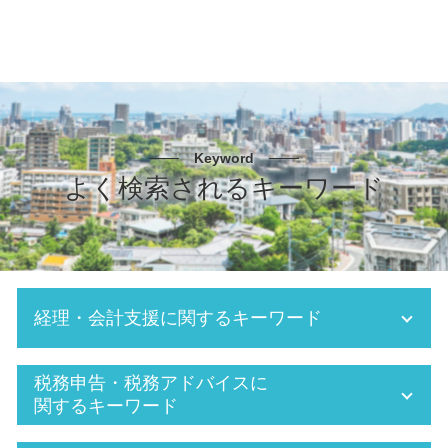
Keyword
よく検索されるキーワード
経理・会計支援に関するキーワード
仮想通貨 確定申告
税務申告・税務アドバイスに
税務申告 個人
関するキーワード
交際費 損金不算入