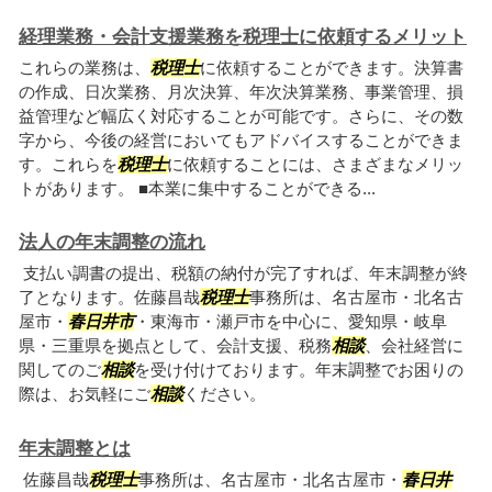
経理業務・会計支援業務を税理士に依頼するメリット
これらの業務は、
税理士
に依頼することができます。決算書
の作成、日次業務、月次決算、年次決算業務、事業管理、損
益管理など幅広く対応することが可能です。さらに、その数
字から、今後の経営においてもアドバイスすることができま
す。これらを
税理士
に依頼することには、さまざまなメリッ
トがあります。 ■本業に集中することができる...
法人の年末調整の流れ
支払い調書の提出、税額の納付が完了すれば、年末調整が終
了となります。佐藤昌哉
税理士
事務所は、名古屋市・北名古
屋市・
春日井市
・東海市・瀬戸市を中心に、愛知県・岐阜
県・三重県を拠点として、会計支援、税務
相談
、会社経営に
関してのご
相談
を受け付けております。年末調整でお困りの
際は、お気軽にご
相談
ください。
年末調整とは
佐藤昌哉
税理士
事務所は、名古屋市・北名古屋市・
春日井