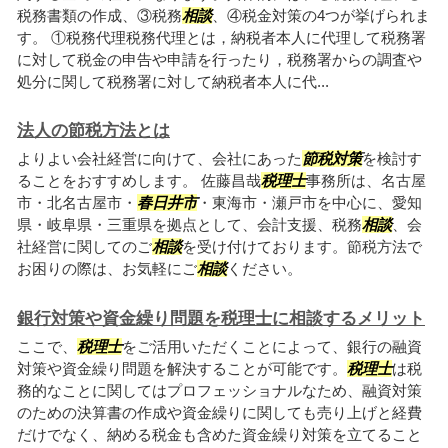
税務書類の作成、③税務
相談
、④税金対策の4つが挙げられま
す。 ①税務代理税務代理とは，納税者本人に代理して税務署
に対して税金の申告や申請を行ったり，税務署からの調査や
処分に関して税務署に対して納税者本人に代...
法人の節税方法とは
よりよい会社経営に向けて、会社にあった
節税対策
を検討す
ることをおすすめします。 佐藤昌哉
税理士
事務所は、名古屋
市・北名古屋市・
春日井市
・東海市・瀬戸市を中心に、愛知
県・岐阜県・三重県を拠点として、会計支援、税務
相談
、会
社経営に関してのご
相談
を受け付けております。節税方法で
お困りの際は、お気軽にご
相談
ください。
銀行対策や資金繰り問題を税理士に相談するメリット
ここで、
税理士
をご活用いただくことによって、銀行の融資
対策や資金繰り問題を解決することが可能です。
税理士
は税
務的なことに関してはプロフェッショナルなため、融資対策
のための決算書の作成や資金繰りに関しても売り上げと経費
だけでなく、納める税金も含めた資金繰り対策を立てること