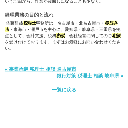
いう理由から、作業が後回しになることも少なく...
経理業務の目的と流れ
佐藤昌哉
税理士
事務所は、名古屋市・北名古屋市・
春日井
市
・東海市・瀬戸市を中心に、愛知県・岐阜県・三重県を拠
点として、会計支援、税務
相談
、会社経営に関してのご
相談
を受け付けております。まずはお気軽にお問い合わせくださ
い。
« 事業承継 税理士 相談 名古屋市
銀行対策 税理士 相談 岐阜県 »
一覧に戻る