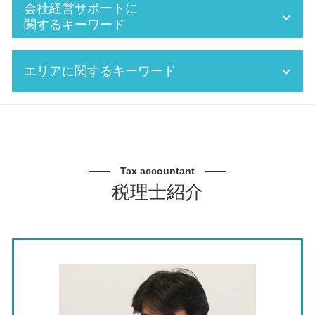
税理士 税務署
相続税 2割加算
会社経営サポートに
税務 確定申告
法人 不動産 売却 税金 計算
関するキーワード
株 確定申告
決算書 税務申告書
記帳代行とは
税金対策 フリーランス
銀行 対応 税理士
エリアに関するキーワード
会計 支援
インボイス制度 不動産
中小企業 経営計画
FX 確定申告
確定申告 売上 金額
会社経営 サポート 税理士
経理 大変
税務署 調査
法人化 メリット
銀行対策 税理士 相談 瀬戸市
会計 経理
相続税 申告期限
中期 事業計画
節税対策 税理士 相談 愛知県
給与 計算 控除
納税 税理士
事業承継 従業員
資金繰り 税理士 相談 東海市
給料 所得税
個人事業 税 確定申告
法人化 手続き
記帳代行 税理士 相談 春日井市
Tax accountant
会社 年末調整
役員報酬 税金 対策
資金繰り 売上
事業承継 税理士 相談 三重県
税理士紹介
年末調整 所得税
法人 節税
企業 経営計画
事業承継 税理士 相談 北名古屋市
決算 税務申告
確定申告 経費 領収書
事業 承継 m&a デメリット
資金繰り 税理士 相談 三重県
防衛特別法人税 いつから
確定申告 領収書 ない 個人
中期 経営計画 作り方
税務相談 税理士 岐阜県
月次決算 とは
税務調査 追徴課税
法人化 費用
節税対策 税理士 相談 名古屋市
法人 年末調整
税務調査 税理士 費用
資金繰り表 キャッシュフロー計算書
記帳代行 税理士 相談 東海市
年末調整とは
税 申告書 作成
事業承継税制 特例承継計画
資金繰り 税理士 相談 北名古屋市
確定申告 調査
銀行 融資 法人
税務相談 税理士 瀬戸市