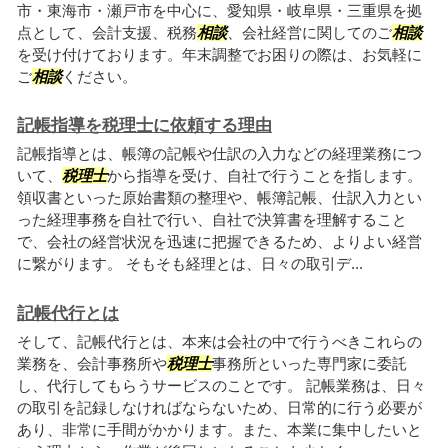
市・東海市・瀬戸市を中心に、愛知県・岐阜県・三重県を拠
点として、会計支援、税務
相談
、会社経営に関してのご
相談
を受け付けております。年末調整でお困りの際は、お気軽に
ご
相談
ください。
記帳指導を税理士に依頼する理由
記帳指導とは、帳簿の記帳や仕訳の入力などの経理業務につ
いて、
税理士
から指導を受け、自社で行うことを指します。
領収書といった原始書類の整理や、帳簿記帳、仕訳入力とい
った経理事務を自社で行い、自社で決算書を理解すること
で、会社の経営状況を迅速に把握できるため、よりよい経営
に繋がります。 そもそも経理とは、日々の取引デ...
記帳代行とは
そして、記帳代行とは、本来は会社の中で行うべきこれらの
業務を、会計事務所や
税理士
事務所といった専門家に委託
し、代行してもらうサービスのことです。 記帳業務は、日々
の取引を記録しなければならないため、日常的に行う必要が
あり、非常に手間がかかります。また、本業に集中したいと