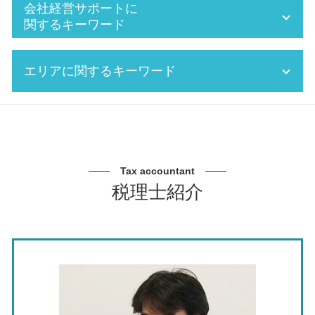
防衛特別法人税 いつから
確定申告 領収書 ない 個人
会社経営サポートに
確定申告 還付金
確定申告 調査
関するキーワード
決算 税務申告
確定申告 売上 金額
確定申告 期間
税務調査 個人
事業 承継 m&a デメリット
エリアに関するキーワード
税務署 確定申告
賃上げ促進税制 わかりやすく
資金繰り 売上
追徴課税 個人
年末調整 確定申告 違い
法人化 費用
賞与 給与 計算
確定申告 赤字
銀行 融資 法人
税務調査 税理士 相談 北名古屋市
法人 年末調整
税務書類の作成
m&a 合併
銀行対策 税理士 相談 春日井市
会計 支援
税務署 立ち入り
会社経営 サポート 税理士
経営計画 税理士 相談 北名古屋市
源泉 所得税 計算
税務調査 追徴課税
中期経営計画 とは
節税対策 税理士 相談 春日井市
Tax accountant
年末調整 所得税
追徴課税
事業承継 認定機関
事業承継 税理士 相談 東海市
税理士紹介
会計 経理
税務調査 税理士 費用
中小企業 経営支援
節税対策 税理士 相談 東海市
年末調整 個人
二次相続 相続税
銀行対策 税理士
銀行対策 税理士 相談 愛知県
月次決算 とは
法人税 中間納付 いくらから
法人化 メリット
銀行対策 税理士 相談 北名古屋市
記帳 指導
追徴課税 税率
資金繰り 改善
事業承継 税理士 相談 春日井市
会社 年末調整
決算書 税務申告書
会社 経営支援
経営計画 税理士 相談 名古屋市
税務申告 個人
個人事業主 税金対策
資金繰り 読み方
税務調査 税理士 相談 東海市
法人 不動産 売却 税金 計算
個人事業主 法人化
事業承継 税理士 相談 北名古屋市