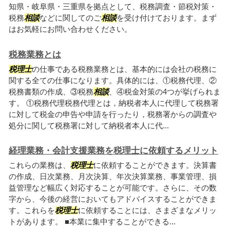
知県・岐阜県・三重県を拠点として、税務調査・節税対策・
税務
相談
などに関してのご
相談
を受け付けております。まず
はお気軽にお問い合わせください。
税務業務とは
税理士
の仕事である税務業務とは、基本的には会社の税務に
関する全ての仕事になります。具体的には、①税務代理、②
税務書類の作成、③税務
相談
、④税金対策の4つが挙げられま
す。 ①税務代理税務代理とは，納税者本人に代理して税務署
に対して税金の申告や申請を行ったり，税務署からの調査や
処分に関して税務署に対して納税者本人に代...
経理業務・会計支援業務を税理士に依頼するメリット
これらの業務は、
税理士
に依頼することができます。決算書
の作成、日次業務、月次決算、年次決算業務、事業管理、損
益管理など幅広く対応することが可能です。さらに、その数
字から、今後の経営においてもアドバイスすることができま
す。これらを
税理士
に依頼することには、さまざまなメリッ
トがあります。 ■本業に集中することができる...