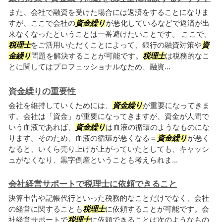
また、会社で融資を受けた場合には返済をすることになりま
すが、ここで会社の
資金繰り
が悪化しているなどで返済が出
来なくなったということは一番避けたいことです。 ここで、
税理士
をご活用いただくことによって、銀行の融資対策や
資
金繰り
問題を解決することが可能です。
税理士
は税務的なこ
とに関してはプロフェッショナルなため、融資...
資金繰りの重要性
会社を維持していくためには、
資金繰り
が重要になってきま
す。会社は「資金」が重要になってきますが、資金が人間で
いう血液であれば、
資金繰り
は血液の循環のようなものにな
ります。そのため、血液の循環が悪くなる＝
資金繰り
が悪く
なると、いくら売り上げが上がっていたとしても、キャッシ
ュがなくなり、黒字倒産ということも考えられま...
会社経営サポートで税理士に依頼できること
決算申告や記帳代行といった税務的なことだけでなく、会社
の経営に関することも
税理士
に依頼することが可能です。会
社経営サポートで
税理士
に依頼できることは次のようなもの