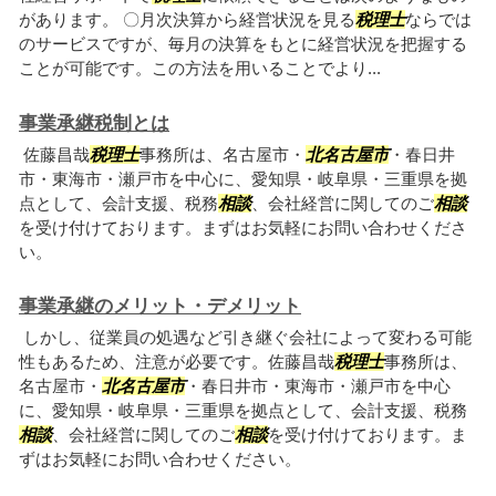
があります。 〇月次決算から経営状況を見る
税理士
ならでは
のサービスですが、毎月の決算をもとに経営状況を把握する
ことが可能です。この方法を用いることでより...
事業承継税制とは
佐藤昌哉
税理士
事務所は、名古屋市・
北名古屋市
・春日井
市・東海市・瀬戸市を中心に、愛知県・岐阜県・三重県を拠
点として、会計支援、税務
相談
、会社経営に関してのご
相談
を受け付けております。まずはお気軽にお問い合わせくださ
い。
事業承継のメリット・デメリット
しかし、従業員の処遇など引き継ぐ会社によって変わる可能
性もあるため、注意が必要です。佐藤昌哉
税理士
事務所は、
名古屋市・
北名古屋市
・春日井市・東海市・瀬戸市を中心
に、愛知県・岐阜県・三重県を拠点として、会計支援、税務
相談
、会社経営に関してのご
相談
を受け付けております。ま
ずはお気軽にお問い合わせください。