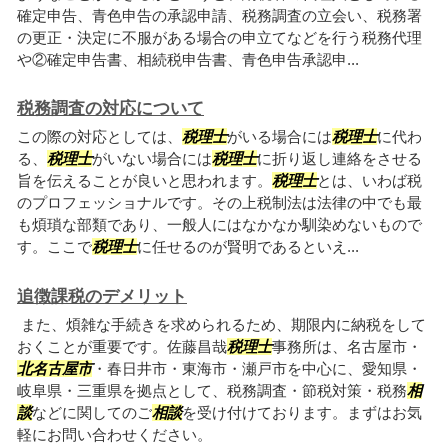
確定申告、青色申告の承認申請、税務調査の立会い、税務署
の更正・決定に不服がある場合の申立てなどを行う税務代理
や②確定申告書、相続税申告書、青色申告承認申...
税務調査の対応について
この際の対応としては、
税理士
がいる場合には
税理士
に代わ
る、
税理士
がいない場合には
税理士
に折り返し連絡をさせる
旨を伝えることが良いと思われます。
税理士
とは、いわば税
のプロフェッショナルです。その上税制法は法律の中でも最
も煩瑣な部類であり、一般人にはなかなか馴染めないもので
す。ここで
税理士
に任せるのが賢明であるといえ...
追徴課税のデメリット
また、煩雑な手続きを求められるため、期限内に納税をして
おくことが重要です。佐藤昌哉
税理士
事務所は、名古屋市・
北名古屋市
・春日井市・東海市・瀬戸市を中心に、愛知県・
岐阜県・三重県を拠点として、税務調査・節税対策・税務
相
談
などに関してのご
相談
を受け付けております。まずはお気
軽にお問い合わせください。