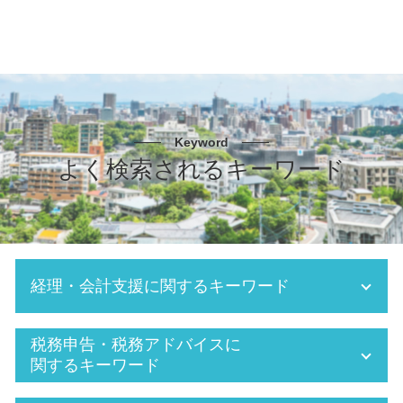
Keyword
よく検索されるキーワード
経理・会計支援に関するキーワード
交際費 損金不算入
税務申告・税務アドバイスに
FX 確定申告
関するキーワード
年末調整とは