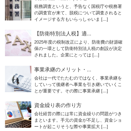
税務調査というと、予告なく国税庁や税務署
の調査官が来て、脱税について調査されると
イメージする方もいらっしゃいま […]
【防衛特別法人税】適...
2025年度の税制改正により、防衛費の財源確
保の一環として防衛特別法人税の創設が決定
されました。企業にとっては […]
事業承継のメリット・...
会社は一代でたたむのではなく、事業承継を
していって後継者へ事業を引き継いでいくこ
とが重要です。その際に事業承継 […]
資金繰り表の作り方
会社経営の際には常に資金繰りの問題がつき
まといます。手元の資金が不足し、資金ショ
ートが起こりそうな際や事業拡大 […]