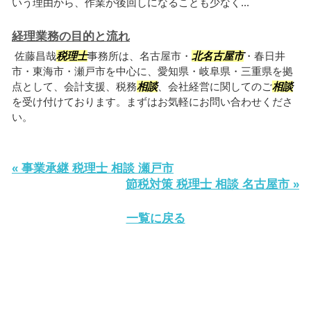
いう理由から、作業が後回しになることも少なく...
経理業務の目的と流れ
佐藤昌哉
税理士
事務所は、名古屋市・
北名古屋市
・春日井
市・東海市・瀬戸市を中心に、愛知県・岐阜県・三重県を拠
点として、会計支援、税務
相談
、会社経営に関してのご
相談
を受け付けております。まずはお気軽にお問い合わせくださ
い。
« 事業承継 税理士 相談 瀬戸市
節税対策 税理士 相談 名古屋市 »
一覧に戻る