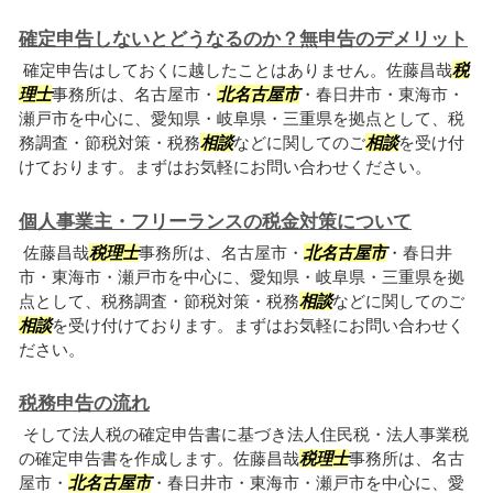
確定申告しないとどうなるのか？無申告のデメリット
確定申告はしておくに越したことはありません。佐藤昌哉
税
理士
事務所は、名古屋市・
北名古屋市
・春日井市・東海市・
瀬戸市を中心に、愛知県・岐阜県・三重県を拠点として、税
務調査・節税対策・税務
相談
などに関してのご
相談
を受け付
けております。まずはお気軽にお問い合わせください。
個人事業主・フリーランスの税金対策について
佐藤昌哉
税理士
事務所は、名古屋市・
北名古屋市
・春日井
市・東海市・瀬戸市を中心に、愛知県・岐阜県・三重県を拠
点として、税務調査・節税対策・税務
相談
などに関してのご
相談
を受け付けております。まずはお気軽にお問い合わせく
ださい。
税務申告の流れ
そして法人税の確定申告書に基づき法人住民税・法人事業税
の確定申告書を作成します。佐藤昌哉
税理士
事務所は、名古
屋市・
北名古屋市
・春日井市・東海市・瀬戸市を中心に、愛