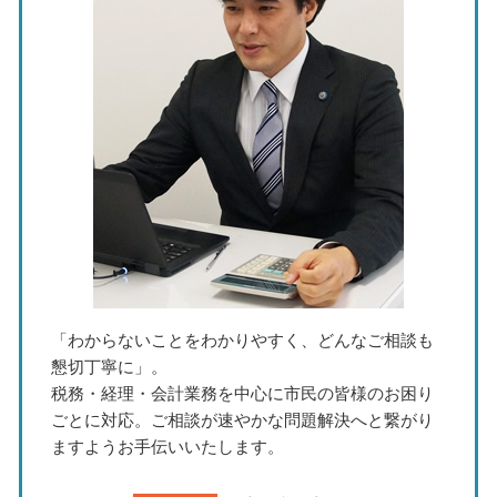
法人決算申告 税理士
中小企業 経営計画
資金繰り 税理士 相談 愛知県
税 申告書 作成
法人化 手続き
節税対策 税理士 相談 三重県
事業承継 従業員
節税対策 税理士 相談 名古屋市
株式譲渡 方法
税務相談 税理士 名古屋市
中期 事業計画
税務相談 税理士 岐阜県
税務調査 税理士 相談 名古屋市
税務調査 税理士 相談 岐阜県
事業承継 税理士 相談 愛知県
「わからないことをわかりやすく、どんなご相談も
懇切丁寧に」。
税務・経理・会計業務を中心に市民の皆様のお困り
ごとに対応。ご相談が速やかな問題解決へと繋がり
ますようお手伝いいたします。