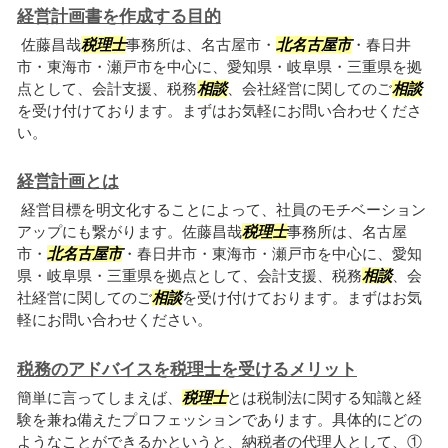
経営計画書を作成する目的
佐藤昌哉
税理士
事務所は、名古屋市・
北名古屋市
・春日井
市・東海市・瀬戸市を中心に、愛知県・岐阜県・三重県を拠
点として、会計支援、税務
相談
、会社経営に関してのご
相談
を受け付けております。まずはお気軽にお問い合わせくださ
い。
経営計画とは
経営目標を明文化することによって、社員のモチベーション
アップにも繋がります。佐藤昌哉
税理士
事務所は、名古屋
市・
北名古屋市
・春日井市・東海市・瀬戸市を中心に、愛知
県・岐阜県・三重県を拠点として、会計支援、税務
相談
、会
社経営に関してのご
相談
を受け付けております。まずはお気
軽にお問い合わせください。
税務のアドバイスを税理士を受けるメリット
簡単に言ってしまえば、
税理士
とは税制法に関する知識と経
験を兼ね備えたプロフェッションであります。具体的にどの
ようなことができるかというと、納税者の代理人として、①