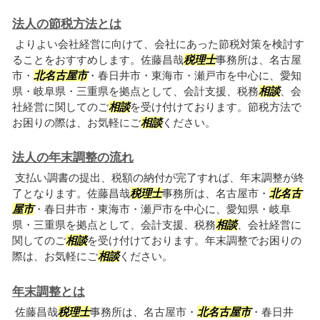
法人の節税方法とは
よりよい会社経営に向けて、会社にあった節税対策を検討す
ることをおすすめします。佐藤昌哉
税理士
事務所は、名古屋
市・
北名古屋市
・春日井市・東海市・瀬戸市を中心に、愛知
県・岐阜県・三重県を拠点として、会計支援、税務
相談
、会
社経営に関してのご
相談
を受け付けております。節税方法で
お困りの際は、お気軽にご
相談
ください。
法人の年末調整の流れ
支払い調書の提出、税額の納付が完了すれば、年末調整が終
了となります。佐藤昌哉
税理士
事務所は、名古屋市・
北名古
屋市
・春日井市・東海市・瀬戸市を中心に、愛知県・岐阜
県・三重県を拠点として、会計支援、税務
相談
、会社経営に
関してのご
相談
を受け付けております。年末調整でお困りの
際は、お気軽にご
相談
ください。
年末調整とは
佐藤昌哉
税理士
事務所は、名古屋市・
北名古屋市
・春日井