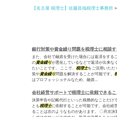
【名古屋 税理士】佐藤昌哉税理士事務所
銀行対策や資金繰り問題を税理士に相談す
また、会社で融資を受けた場合には返済をする
の
資金繰り
が悪化しているなどで返済が出来な
たいことです。 ここで、
税理士
をご活用いただ
策や
資金繰り
問題を解決することが可能です。
はプロフェッショナルなため、融資...
会社経営サポートで税理士に依頼できるこ
決算申告や記帳代行といった税務的なことだけ
とも
税理士
に依頼することが可能です。会社経
ることは次のようなものがあります。 〇月次決