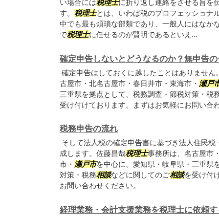
い場合には
税理士
に折り返し連絡をさせる旨を
す。
税理士
とは、いわば税のプロフェッショナ
中でも最も煩瑣な部類であり、一般人にはなか
で
税理士
に任せるのが賢明であるといえ...
確定申告しないとどうなるのか？無申告の
確定申告はしておくに越したことはありません
古屋市・北名古屋市・春日井市・東海市・
瀬戸
三重県を拠点として、税務調査・節税対策・税
受け付けております。まずはお気軽にお問い合
税務申告の流れ
そして法人税の確定申告書に基づき法人住民税
成します。佐藤昌哉
税理士
事務所は、名古屋市
市・
瀬戸市
を中心に、愛知県・岐阜県・三重県
対策・税務
相談
などに関してのご
相談
を受け付
お問い合わせください。
経理業務・会計支援業務を税理士に依頼す