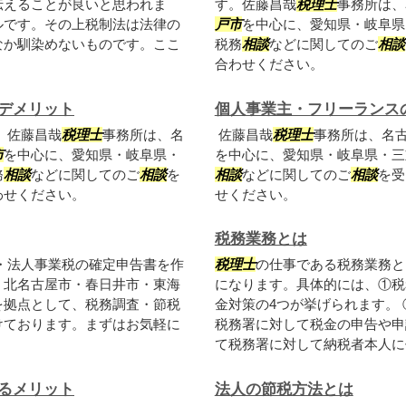
伝えることが良いと思われま
す。佐藤昌哉
税理士
事務所は、
ルです。その上税制法は法律の
戸市
を中心に、愛知県・岐阜県
なか馴染めないものです。ここ
税務
相談
などに関してのご
相談
合わせください。
デメリット
個人事業主・フリーランス
。佐藤昌哉
税理士
事務所は、名
佐藤昌哉
税理士
事務所は、名
市
を中心に、愛知県・岐阜県・
を中心に、愛知県・岐阜県・三
務
相談
などに関してのご
相談
を
相談
などに関してのご
相談
を受
わせください。
せください。
税務業務とは
・法人事業税の確定申告書を作
税理士
の仕事である税務業務と
・北名古屋市・春日井市・東海
になります。具体的には、①税
を拠点として、税務調査・節税
金対策の4つが挙げられます。
けております。まずはお気軽に
税務署に対して税金の申告や申
て税務署に対して納税者本人に代.
るメリット
法人の節税方法とは