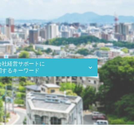
会社経営サポートに
関するキーワード
中期 経営計画 必要性
中期 事業計画
事業承継税制 特例承継計画
資金繰り表 キャッシュフロー計算書
中小企業 資金繰り 悪化
株式譲渡 方法
資金繰り 融資 種類