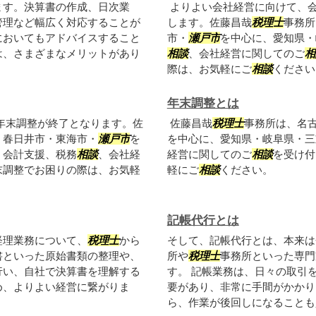
ます。決算書の作成、日次業
よりよい会社経営に向けて、
管理など幅広く対応することが
します。佐藤昌哉
税理士
事務所
においてもアドバイスすること
市・
瀬戸市
を中心に、愛知県・
は、さまざまなメリットがあり
相談
、会社経営に関してのご
相
際は、お気軽にご
相談
ください
年末調整とは
年末調整が終了となります。佐
佐藤昌哉
税理士
事務所は、名
・春日井市・東海市・
瀬戸市
を
を中心に、愛知県・岐阜県・三
、会計支援、税務
相談
、会社経
経営に関してのご
相談
を受け付
末調整でお困りの際は、お気軽
軽にご
相談
ください。
記帳代行とは
経理業務について、
税理士
から
そして、記帳代行とは、本来は
書といった原始書類の整理や、
所や
税理士
事務所といった専門
行い、自社で決算書を理解する
す。 記帳業務は、日々の取引
め、よりよい経営に繋がりま
要があり、非常に手間がかかり
ら、作業が後回しになることも少