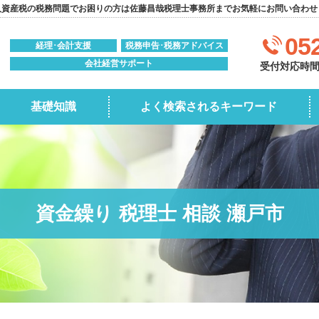
人資産税の税務問題でお困りの方は佐藤昌哉税理士事務所までお気軽にお問い合わせ
05
経理･会計支援
税務申告･税務アドバイス
会社経営サポート
受付対応時間:0
基礎知識
よく検索されるキーワード
資金繰り 税理士 相談 瀬戸市