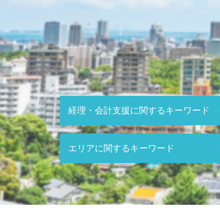
経理・会計支援に関するキーワード
税務申告 個人
エリアに関するキーワード
決算 税務申告
税務 確定申告
会社 年末調整
税務調査 税理士 相談 春日井市
株 確定申告
節税対策 税理士 相談 東海市
税金 計算 給与
銀行対策 税理士 相談 東海市
確定申告 還付金
税務調査 税理士 相談 北名古屋市