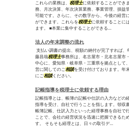
これらの業務は、
税理士
に依頼することができ
務、月次決算、年次決算業務、事業管理、損益
可能です。さらに、その数字から、今後の経営
ができます。これらを
税理士
に依頼することに
ます。 ■本業に集中することができる...
法人の年末調整の流れ
支払い調書の提出、税額の納付が完了すれば、
藤昌哉
税理士
事務所は、名古屋市・北名古屋市
中心に、愛知県・岐阜県・三重県を拠点として
営に関してのご
相談
を受け付けております。年
にご
相談
ください。
記帳指導を税理士に依頼する理由
記帳指導とは、帳簿の記帳や仕訳の入力などの
指導を受け、自社で行うことを指します。領収
帳簿記帳、仕訳入力といった経理事務を自社で
ことで、会社の経営状況を迅速に把握できるた
す。 そもそも経理とは、日々の取引デ...