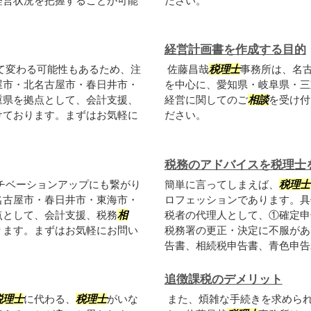
経営状況を把握することが可能
ださい。
経営計画書を作成する目的
て変わる可能性もあるため、注
佐藤昌哉
税理士
事務所は、名
屋市・北名古屋市・春日井市・
を中心に、愛知県・岐阜県・三
重県を拠点として、会計支援、
経営に関してのご
相談
を受け付
けております。まずはお気軽に
ださい。
税務のアドバイスを税理士
チベーションアップにも繋がり
簡単に言ってしまえば、
税理士
名古屋市・春日井市・東海市・
ロフェッションであります。具
点として、会計支援、税務
相
税者の代理人として、①確定申
ります。まずはお気軽にお問い
税務署の更正・決定に不服があ
告書、相続税申告書、青色申告承
追徴課税のデメリット
税理士
に代わる、
税理士
がいな
また、煩雑な手続きを求めら