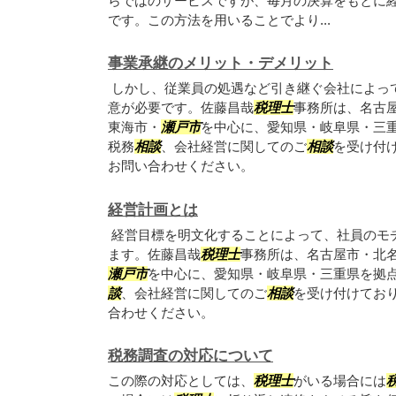
らではのサービスですが、毎月の決算をもとに
です。この方法を用いることでより...
事業承継のメリット・デメリット
しかし、従業員の処遇など引き継ぐ会社によっ
意が必要です。佐藤昌哉
税理士
事務所は、名古
東海市・
瀬戸市
を中心に、愛知県・岐阜県・三
税務
相談
、会社経営に関してのご
相談
を受け付
お問い合わせください。
経営計画とは
経営目標を明文化することによって、社員のモ
ます。佐藤昌哉
税理士
事務所は、名古屋市・北
瀬戸市
を中心に、愛知県・岐阜県・三重県を拠
談
、会社経営に関してのご
相談
を受け付けてお
合わせください。
税務調査の対応について
この際の対応としては、
税理士
がいる場合には