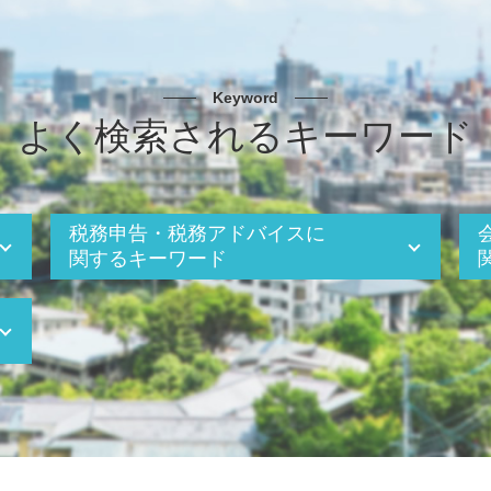
Keyword
よく検索されるキーワード
税務申告・税務アドバイスに
関するキーワード
法人税 繰越欠損金
税務調査 流れ
二次相続 相続税
税務調査 追徴課税
相続税 2割加算
インボイス制度 不動産
税務調査 個人