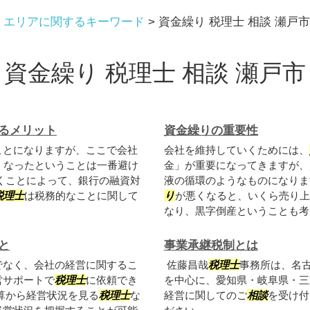
>
エリアに関するキーワード
>
資金繰り 税理士 相談 瀬戸市
資金繰り 税理士 相談 瀬戸市
るメリット
資金繰りの重要性
ことになりますが、ここで会社
会社を維持していくためには、
くなったということは一番避け
金」が重要になってきますが、
くことによって、銀行の融資対
液の循環のようなものになりま
税理士
は税務的なことに関して
り
が悪くなると、いくら売り上
なり、黒字倒産ということも考え
と
事業承継税制とは
でなく、会社の経営に関するこ
佐藤昌哉
税理士
事務所は、名
営サポートで
税理士
に依頼でき
を中心に、愛知県・岐阜県・三
算から経営状況を見る
税理士
な
経営に関してのご
相談
を受け付