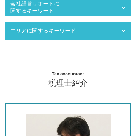
経理 決算
法人 節税方法
会社経営サポートに
税務 申告
法人決算申告 税理士
関するキーワード
税理士 税務署
賃上げ促進税制 わかりやすく
株 確定申告
年末調整 確定申告 違い
会社 経営支援
エリアに関するキーワード
税金 計算 給与
追徴課税
事業承継 従業員
会計 支援
税務署 調査
事業承継 メリット デメリット
交際費 損金不算入
確定申告 しないとどうなる
中期 経営計画 必要性
経営計画 税理士 相談 三重県
経理 大変
役員報酬 税金 対策
中小企業 経営支援
銀行対策 税理士 相談 三重県
税務 確定申告
確定申告 経費 領収書
資金繰り 売上
節税対策 税理士 相談 瀬戸市
記帳 指導
税務調査 税理士 費用
中小企業 経営計画
事業承継 税理士 相談 愛知県
Tax accountant
確定申告 期間
税務調査 個人
事業 承継 m&a デメリット
資金繰り 税理士 相談 名古屋市
税理士紹介
源泉 所得税 計算
確定申告 領収書 ない 個人
中期 経営計画 作り方
事業承継 税理士 相談 岐阜県
会社 年末調整
税務署 立ち入り
資金繰り 読み方
経営計画 税理士 相談 春日井市
年末調整とは
修正申告 税務調査
資金繰り表 キャッシュフロー計算書
税務相談 税理士 瀬戸市
年末調整 所得税
経営者 税金対策
中期 経営計画
節税対策 税理士 相談 北名古屋市
給料 税金 計算
節税対策 個人
m&a 合併
銀行対策 税理士 相談 瀬戸市
給与 計算 控除
税務書類の作成
資金繰り 重要性
節税対策 税理士 相談 三重県
法人税 中間納付 いくらから
資金繰り 改善
節税対策 税理士 相談 愛知県