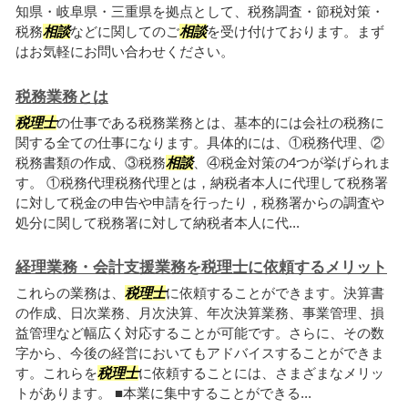
知県・岐阜県・三重県を拠点として、税務調査・節税対策・
税務
相談
などに関してのご
相談
を受け付けております。まず
はお気軽にお問い合わせください。
税務業務とは
税理士
の仕事である税務業務とは、基本的には会社の税務に
関する全ての仕事になります。具体的には、①税務代理、②
税務書類の作成、③税務
相談
、④税金対策の4つが挙げられま
す。 ①税務代理税務代理とは，納税者本人に代理して税務署
に対して税金の申告や申請を行ったり，税務署からの調査や
処分に関して税務署に対して納税者本人に代...
経理業務・会計支援業務を税理士に依頼するメリット
これらの業務は、
税理士
に依頼することができます。決算書
の作成、日次業務、月次決算、年次決算業務、事業管理、損
益管理など幅広く対応することが可能です。さらに、その数
字から、今後の経営においてもアドバイスすることができま
す。これらを
税理士
に依頼することには、さまざまなメリッ
トがあります。 ■本業に集中することができる...