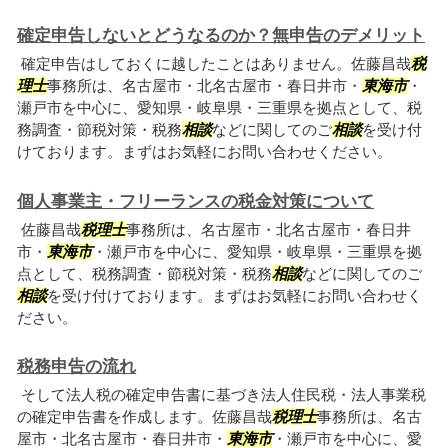
確定申告しないとどうなるのか？無申告のデメリット
確定申告はしておくに越したことはありません。佐藤昌哉
税
理士
事務所は、名古屋市・北名古屋市・春日井市・
東海市
・
瀬戸市を中心に、愛知県・岐阜県・三重県を拠点として、税
務調査・節税対策・税務
相談
などに関してのご
相談
を受け付
けております。まずはお気軽にお問い合わせください。
個人事業主・フリーランスの税金対策について
佐藤昌哉
税理士
事務所は、名古屋市・北名古屋市・春日井
市・
東海市
・瀬戸市を中心に、愛知県・岐阜県・三重県を拠
点として、税務調査・節税対策・税務
相談
などに関してのご
相談
を受け付けております。まずはお気軽にお問い合わせく
ださい。
税務申告の流れ
そして法人税の確定申告書に基づき法人住民税・法人事業税
の確定申告書を作成します。佐藤昌哉
税理士
事務所は、名古
屋市・北名古屋市・春日井市・
東海市
・瀬戸市を中心に、愛