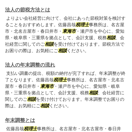
法人の節税方法とは
よりよい会社経営に向けて、会社にあった節税対策を検討す
ることをおすすめします。佐藤昌哉
税理士
事務所は、名古屋
市・北名古屋市・春日井市・
東海市
・瀬戸市を中心に、愛知
県・岐阜県・三重県を拠点として、会計支援、税務
相談
、会
社経営に関してのご
相談
を受け付けております。節税方法で
お困りの際は、お気軽にご
相談
ください。
法人の年末調整の流れ
支払い調書の提出、税額の納付が完了すれば、年末調整が終
了となります。佐藤昌哉
税理士
事務所は、名古屋市・北名古
屋市・春日井市・
東海市
・瀬戸市を中心に、愛知県・岐阜
県・三重県を拠点として、会計支援、税務
相談
、会社経営に
関してのご
相談
を受け付けております。年末調整でお困りの
際は、お気軽にご
相談
ください。
年末調整とは
佐藤昌哉
税理士
事務所は、名古屋市・北名古屋市・春日井