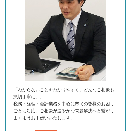
相続税 2割加算
中小企業 資金繰り 悪化
銀行対策 税理士 相談 名古屋市
個人事業 税 確定申告
中期経営計画 とは
経営計画 税理士 相談 北名古屋市
事業承継 税理士
税務相談 税理士 北名古屋市
法人化 手続き
税務相談 税理士 名古屋市
中期経営計画 わかりやすい
税務調査 税理士 相談 瀬戸市
節税対策 税理士 相談 東海市
税務調査 税理士 相談 三重県
事業承継 税理士 相談 春日井市
「わからないことをわかりやすく、どんなご相談も
懇切丁寧に」。
税務・経理・会計業務を中心に市民の皆様のお困り
ごとに対応。ご相談が速やかな問題解決へと繋がり
ますようお手伝いいたします。