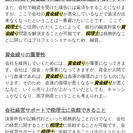
また、会社で融資を受けた場合には返済をすることになりま
すが、ここで会社の
資金繰り
が悪化しているなどで返済が出
来なくなったということは一番避けたいことです。 ここで、
税理士
をご活用いただくことによって、銀行の融資対策や
資
金繰り
問題を解決することが可能です。
税理士
は税務的なこ
とに関してはプロフェッショナルなため、融資...
資金繰りの重要性
会社を維持していくためには、
資金繰り
が重要になってきま
す。会社は「資金」が重要になってきますが、資金が人間で
いう血液であれば、
資金繰り
は血液の循環のようなものにな
ります。そのため、血液の循環が悪くなる＝
資金繰り
が悪く
なると、いくら売り上げが上がっていたとしても、キャッシ
ュがなくなり、黒字倒産ということも考えられま...
会社経営サポートで税理士に依頼できること
決算申告や記帳代行といった税務的なことだけでなく、会社
の経営に関することも
税理士
に依頼することが可能です。会
社経営サポートで
税理士
に依頼できることは次のようなもの