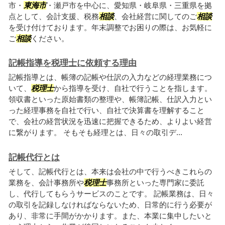
市・
東海市
・瀬戸市を中心に、愛知県・岐阜県・三重県を拠
点として、会計支援、税務
相談
、会社経営に関してのご
相談
を受け付けております。年末調整でお困りの際は、お気軽に
ご
相談
ください。
記帳指導を税理士に依頼する理由
記帳指導とは、帳簿の記帳や仕訳の入力などの経理業務につ
いて、
税理士
から指導を受け、自社で行うことを指します。
領収書といった原始書類の整理や、帳簿記帳、仕訳入力とい
った経理事務を自社で行い、自社で決算書を理解すること
で、会社の経営状況を迅速に把握できるため、よりよい経営
に繋がります。 そもそも経理とは、日々の取引デ...
記帳代行とは
そして、記帳代行とは、本来は会社の中で行うべきこれらの
業務を、会計事務所や
税理士
事務所といった専門家に委託
し、代行してもらうサービスのことです。 記帳業務は、日々
の取引を記録しなければならないため、日常的に行う必要が
あり、非常に手間がかかります。また、本業に集中したいと