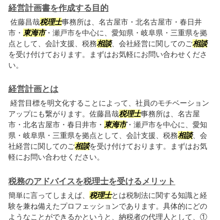
経営計画書を作成する目的
佐藤昌哉
税理士
事務所は、名古屋市・北名古屋市・春日井
市・
東海市
・瀬戸市を中心に、愛知県・岐阜県・三重県を拠
点として、会計支援、税務
相談
、会社経営に関してのご
相談
を受け付けております。まずはお気軽にお問い合わせくださ
い。
経営計画とは
経営目標を明文化することによって、社員のモチベーション
アップにも繋がります。佐藤昌哉
税理士
事務所は、名古屋
市・北名古屋市・春日井市・
東海市
・瀬戸市を中心に、愛知
県・岐阜県・三重県を拠点として、会計支援、税務
相談
、会
社経営に関してのご
相談
を受け付けております。まずはお気
軽にお問い合わせください。
税務のアドバイスを税理士を受けるメリット
簡単に言ってしまえば、
税理士
とは税制法に関する知識と経
験を兼ね備えたプロフェッションであります。具体的にどの
ようなことができるかというと、納税者の代理人として、①