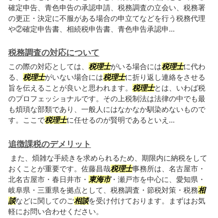
確定申告、青色申告の承認申請、税務調査の立会い、税務署
の更正・決定に不服がある場合の申立てなどを行う税務代理
や②確定申告書、相続税申告書、青色申告承認申...
税務調査の対応について
この際の対応としては、
税理士
がいる場合には
税理士
に代わ
る、
税理士
がいない場合には
税理士
に折り返し連絡をさせる
旨を伝えることが良いと思われます。
税理士
とは、いわば税
のプロフェッショナルです。その上税制法は法律の中でも最
も煩瑣な部類であり、一般人にはなかなか馴染めないもので
す。ここで
税理士
に任せるのが賢明であるといえ...
追徴課税のデメリット
また、煩雑な手続きを求められるため、期限内に納税をして
おくことが重要です。佐藤昌哉
税理士
事務所は、名古屋市・
北名古屋市・春日井市・
東海市
・瀬戸市を中心に、愛知県・
岐阜県・三重県を拠点として、税務調査・節税対策・税務
相
談
などに関してのご
相談
を受け付けております。まずはお気
軽にお問い合わせください。