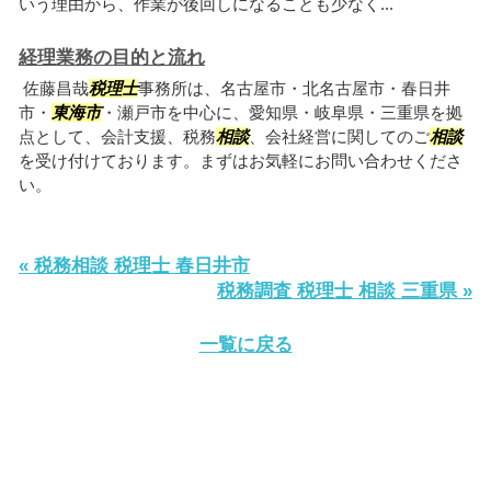
いう理由から、作業が後回しになることも少なく...
経理業務の目的と流れ
佐藤昌哉
税理士
事務所は、名古屋市・北名古屋市・春日井
市・
東海市
・瀬戸市を中心に、愛知県・岐阜県・三重県を拠
点として、会計支援、税務
相談
、会社経営に関してのご
相談
を受け付けております。まずはお気軽にお問い合わせくださ
い。
« 税務相談 税理士 春日井市
税務調査 税理士 相談 三重県 »
一覧に戻る