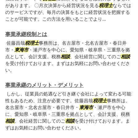
があります。 〇月次決算から経営状況を見る
税理士
ならでは
のサービスですが、毎月の決算をもとに経営状況を把握する
ことが可能です。この方法を用いることでより...
事業承継税制とは
佐藤昌哉
税理士
事務所は、名古屋市・北名古屋市・春日井
市・
東海市
・瀬戸市を中心に、愛知県・岐阜県・三重県を拠
点として、会計支援、税務
相談
、会社経営に関してのご
相談
を受け付けております。まずはお気軽にお問い合わせくださ
い。
事業承継のメリット・デメリット
しかし、従業員の処遇など引き継ぐ会社によって変わる可能
性もあるため、注意が必要です。佐藤昌哉
税理士
事務所は、
名古屋市・北名古屋市・春日井市・
東海市
・瀬戸市を中心
に、愛知県・岐阜県・三重県を拠点として、会計支援、税務
相談
、会社経営に関してのご
相談
を受け付けております。ま
ずはお気軽にお問い合わせください。