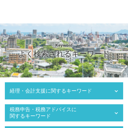
Keyword
よく検索されるキーワード
経理・会計支援に関するキーワード
法人 年末調整
税務申告・税務アドバイスに
税務署 確定申告
関するキーワード
年末調整 個人