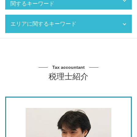
給与 計算 控除
確定申告 赤字
関するキーワード
年末調整とは
税務調査 追徴課税
税金 計算 給与
修正申告 税務調査
資金繰り 改善
エリアに関するキーワード
追徴課税 個人
個人事業主 税金対策
企業 経営計画
記帳代行とは
税務調査 流れ
資金繰り 重要性
決算 税務申告
法人決算申告 税理士
設備投資 資金繰り
記帳代行 税理士 相談 名古屋市
税務申告 個人
二次相続 相続税
中小企業 経営支援
節税対策 税理士 相談 岐阜県
経理 大変
賃上げ促進税制 わかりやすく
中期 経営計画 作り方
節税対策 税理士 相談 名古屋市
税務 確定申告
個人事業 税 確定申告
中期 経営計画
事業承継 税理士 相談 愛知県
Tax accountant
仮想通貨 確定申告
税 申告書 作成
中期 経営計画 必要性
銀行対策 税理士 相談 岐阜県
税理士紹介
記帳 指導
税務署 調査
m&a 合併
記帳代行 税理士 相談 東海市
交際費 損金不算入
役員報酬 節税
事業承継 メリット デメリット
資金繰り 税理士 相談 北名古屋市
税務 申告
法人税 繰越欠損金
中期 事業計画
記帳代行 税理士 相談 瀬戸市
賞与 給与 計算
年末調整 確定申告 違い
事業承継 認定機関
税務調査 税理士 相談 春日井市
株 確定申告
法人決算 申告期限
事業承継税制 特例承継計画
事業承継 税理士 相談 東海市
経理 決算
税金対策 フリーランス
資金繰り 売上
銀行対策 税理士 相談 三重県
確定申告 領収書 ない 個人
中期経営計画 とは
事業承継 税理士 相談 三重県
確定申告 売上 金額
銀行 対応 税理士
記帳代行 税理士 相談 愛知県