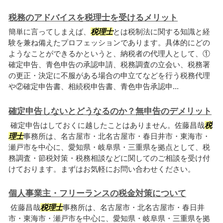
税務のアドバイスを税理士を受けるメリット
簡単に言ってしまえば、
税理士
とは税制法に関する知識と経
験を兼ね備えたプロフェッションであります。具体的にどの
ようなことができるかというと、納税者の代理人として、①
確定申告、青色申告の承認申請、税務調査の立会い、税務署
の更正・決定に不服がある場合の申立てなどを行う税務代理
や②確定申告書、相続税申告書、青色申告承認申...
確定申告しないとどうなるのか？無申告のデメリット
確定申告はしておくに越したことはありません。佐藤昌哉
税
理士
事務所は、名古屋市・北名古屋市・春日井市・東海市・
瀬戸市を中心に、愛知県・岐阜県・三重県を拠点として、税
務調査・節税対策・税務相談などに関してのご相談を受け付
けております。まずはお気軽にお問い合わせください。
個人事業主・フリーランスの税金対策について
佐藤昌哉
税理士
事務所は、名古屋市・北名古屋市・春日井
市・東海市・瀬戸市を中心に、愛知県・岐阜県・三重県を拠