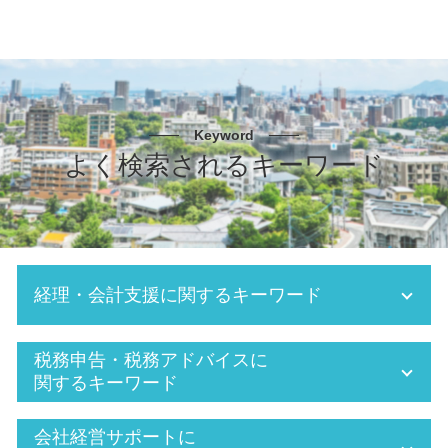
Keyword
よく検索されるキーワード
経理・会計支援に関するキーワード
会社 年末調整
税務申告・税務アドバイスに
会計 経理
関するキーワード
給料 税金 計算
月次決算 とは
追徴課税 税率
会社経営サポートに