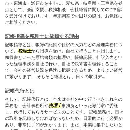
市・東海市・瀬戸市を中心に、愛知県・岐阜県・三重県を拠
点として、会計支援、税務相談、会社経営に関してのご相談
を受け付けております。年末調整でお困りの際は、お気軽に
ご相談ください。
記帳指導を税理士に依頼する理由
記帳指導とは、帳簿の記帳や仕訳の入力などの経理業務につ
いて、
税理士
から指導を受け、自社で行うことを指します。
領収書といった原始書類の整理や、帳簿記帳、仕訳入力とい
った経理事務を自社で行い、自社で決算書を理解すること
で、会社の経営状況を迅速に把握できるため、よりよい経営
に繋がります。 そもそも経理とは、日々の取引デ...
記帳代行とは
そして、記帳代行とは、本来は会社の中で行うべきこれらの
業務を、会計事務所や
税理士
事務所といった専門家に委託
し、代行してもらうサービスのことです。 記帳業務は、日々
の取引を記録しなければならないため、日常的に行う必要が
あり、非常に手間がかかります。また、本業に集中したいと