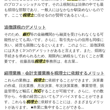
のプロフェッショナルです。その上税制法は法律の中でも最
も煩瑣な部類であり、一般人にはなかなか馴染めないもので
す。ここで
税理士
に任せるのが賢明であるといえ...
追徴課税のデメリット
そのため、
銀行
等の金融機関から融資を受けられなくなる可
能性がとても高いです。さらに、取引先からの信用も同様に
失い、経営も困難になるといえます。 このように、追徴課税
には大きく3つのデメリットがあると言えます。また、煩雑な
手続きを求められるため、期限内に納税をしておくことが重
要です。 佐藤昌哉
税理士
事務所は、名古屋...
経理業務・会計支援業務を税理士に依頼するメリット
これらの業務は、
税理士
に依頼することができます。決算書
の作成、日次業務、月次決算、年次決算業務、事業管理、損
益管理など幅広く
対応
することが可能です。さらに、その数
字から、今後の経営においてもアドバイスすることができま
す。これらを
税理士
に依頼することには、さまざまなメリッ
トがあります。 ■本業に集中することができる...