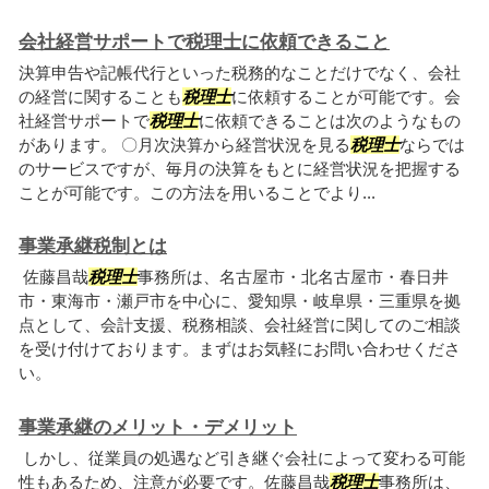
会社経営サポートで税理士に依頼できること
決算申告や記帳代行といった税務的なことだけでなく、会社
の経営に関することも
税理士
に依頼することが可能です。会
社経営サポートで
税理士
に依頼できることは次のようなもの
があります。 〇月次決算から経営状況を見る
税理士
ならでは
のサービスですが、毎月の決算をもとに経営状況を把握する
ことが可能です。この方法を用いることでより...
事業承継税制とは
佐藤昌哉
税理士
事務所は、名古屋市・北名古屋市・春日井
市・東海市・瀬戸市を中心に、愛知県・岐阜県・三重県を拠
点として、会計支援、税務相談、会社経営に関してのご相談
を受け付けております。まずはお気軽にお問い合わせくださ
い。
事業承継のメリット・デメリット
しかし、従業員の処遇など引き継ぐ会社によって変わる可能
性もあるため、注意が必要です。佐藤昌哉
税理士
事務所は、