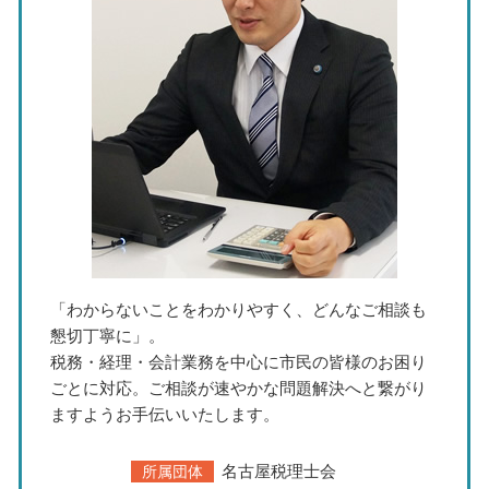
相続税 申告期限
中期経営計画 作り方
税務相談 税理士 春日井市
株式譲渡 方法
経営計画 税理士 相談 春日井市
中小企業 経営計画
税務調査 税理士 相談 瀬戸市
個人事業主 法人化
資金繰り 税理士 相談 春日井市
資金繰り 税理士 相談 愛知県
税務調査 税理士 相談 岐阜県
税務調査 税理士 相談 北名古屋市
「わからないことをわかりやすく、どんなご相談も
懇切丁寧に」。
税務・経理・会計業務を中心に市民の皆様のお困り
ごとに対応。ご相談が速やかな問題解決へと繋がり
ますようお手伝いいたします。
名古屋税理士会
所属団体