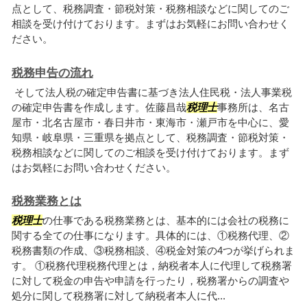
点として、税務調査・節税対策・税務相談などに関してのご
相談を受け付けております。まずはお気軽にお問い合わせく
ださい。
税務申告の流れ
そして法人税の確定申告書に基づき法人住民税・法人事業税
の確定申告書を作成します。佐藤昌哉
税理士
事務所は、名古
屋市・北名古屋市・春日井市・東海市・瀬戸市を中心に、愛
知県・岐阜県・三重県を拠点として、税務調査・節税対策・
税務相談などに関してのご相談を受け付けております。まず
はお気軽にお問い合わせください。
税務業務とは
税理士
の仕事である税務業務とは、基本的には会社の税務に
関する全ての仕事になります。具体的には、①税務代理、②
税務書類の作成、③税務相談、④税金対策の4つが挙げられま
す。 ①税務代理税務代理とは，納税者本人に代理して税務署
に対して税金の申告や申請を行ったり，税務署からの調査や
処分に関して税務署に対して納税者本人に代...