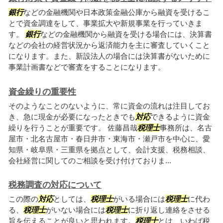
銀行
などの金融機関や日本政策金融公庫から融資を受けるこ
とで資金調達をして、事業拡大や新規事業を行っていきま
す。
銀行
などの金融機関から融資を受ける場合には、決算書
などの会社の経営状況から返済能力を主に審査していくこと
になります。また、新設法人の場合には決算書がないために
事業計画書などで審査をすることになります。
資金繰りの重要性
そのようなことのないように、常に資金の流れは注目してお
き、急に現金が必要になったときでも
対応
できるように資金
繰りを行うことが重要です。 佐藤昌哉
税理士
事務所は、名古
屋市・北名古屋市・春日井市・東海市・瀬戸市を中心に、愛
知県・岐阜県・三重県を拠点として、会計支援、税務相談、
会社経営に関してのご相談を受け付けておりま...
税務調査の対応について
この際の
対応
としては、
税理士
がいる場合には
税理士
に代わ
る、
税理士
がいない場合には
税理士
に折り返し連絡をさせる
旨を伝えることが良いと思われます。
税理士
とは、いわば税