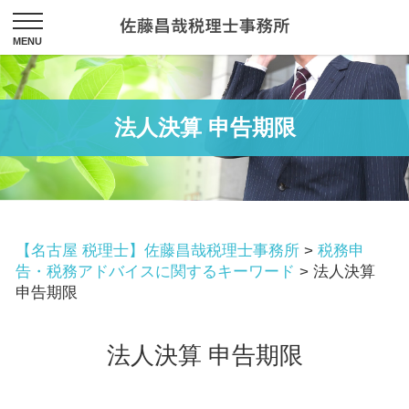
法人決算 申告期限
【名古屋 税理士】佐藤昌哉税理士事務所
>
税務申
告・税務アドバイスに関するキーワード
>
法人決算
申告期限
法人決算 申告期限