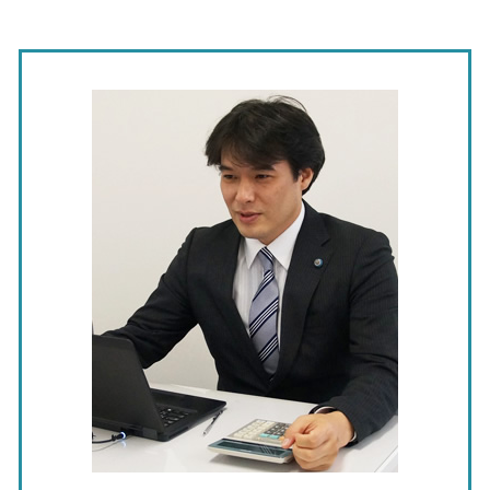
給料 税金 計算
税務書類の作成
資金繰り表 キャッシュフロー計算書
節税対策 税理士 相談 岐阜県
会計 記帳
相続税 申告期限
資金繰り 売上
経営計画 税理士 相談 瀬戸市
会計 支援
税金対策 フリーランス
m&a 合併
事業承継 税理士 相談 愛知県
年末調整 経理
確定申告 しないとどうなる
企業 経営計画
節税対策 税理士 相談 瀬戸市
税務申告 個人
決算書 税務申告書
中小企業 資金繰り 悪化
記帳代行 税理士 相談 名古屋市
修正申告 税務調査
個人事業主 法人化
銀行対策 税理士 相談 岐阜県
インボイス制度 不動産
法人化 費用
銀行対策 税理士 相談 東海市
税務調査 個人
法人化 手続き
資金繰り 税理士 相談 岐阜県
事業 承継 m&a デメリット
経営計画 税理士 相談 北名古屋市
株式譲渡 方法
記帳代行 税理士 相談 春日井市
中期 経営計画
税務調査 税理士 相談 愛知県
事業承継 税理士 相談 春日井市
税務相談 税理士 東海市
税務相談 税理士 愛知県