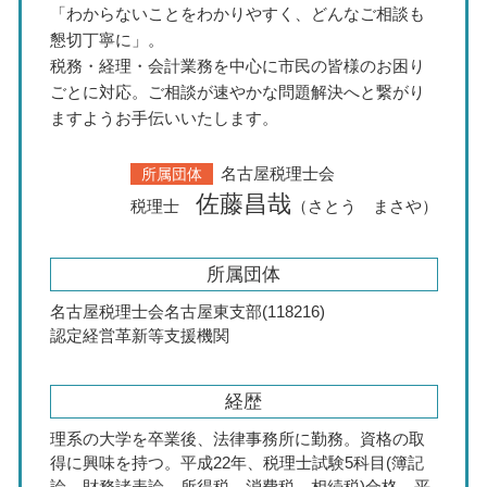
「わからないことをわかりやすく、どんなご相談も
懇切丁寧に」。
税務・経理・会計業務を中心に市民の皆様のお困り
ごとに対応。ご相談が速やかな問題解決へと繋がり
ますようお手伝いいたします。
名古屋税理士会
所属団体
佐藤昌哉
税理士
（さとう まさや）
所属団体
名古屋税理士会名古屋東支部(118216)
認定経営革新等支援機関
経歴
理系の大学を卒業後、法律事務所に勤務。資格の取
得に興味を持つ。平成22年、税理士試験5科目(簿記
論、財務諸表論、所得税、消費税、相続税)合格。平