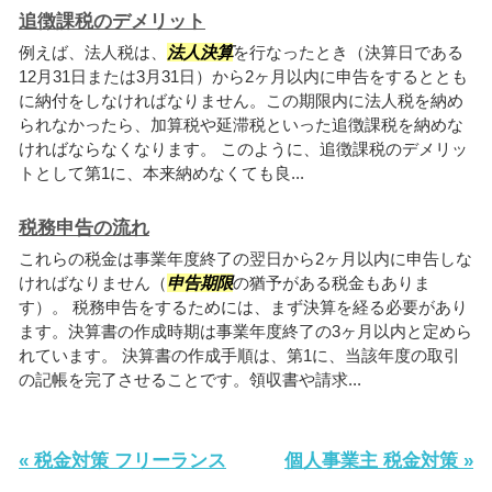
追徴課税のデメリット
例えば、法人税は、
法人決算
を行なったとき（決算日である
12月31日または3月31日）から2ヶ月以内に申告をするととも
に納付をしなければなりません。この期限内に法人税を納め
られなかったら、加算税や延滞税といった追徴課税を納めな
ければならなくなります。 このように、追徴課税のデメリッ
トとして第1に、本来納めなくても良...
税務申告の流れ
これらの税金は事業年度終了の翌日から2ヶ月以内に申告しな
ければなりません（
申告期限
の猶予がある税金もありま
す）。 税務申告をするためには、まず決算を経る必要があり
ます。決算書の作成時期は事業年度終了の3ヶ月以内と定めら
れています。 決算書の作成手順は、第1に、当該年度の取引
の記帳を完了させることです。領収書や請求...
« 税金対策 フリーランス
個人事業主 税金対策 »