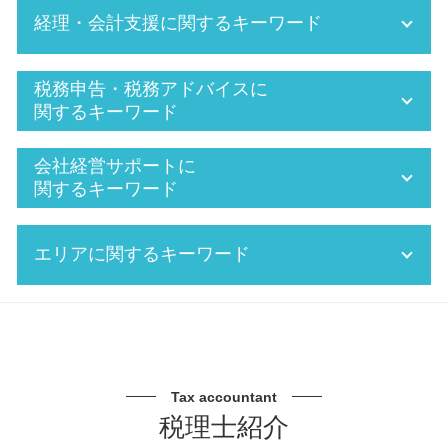
経理・会計支援に関するキーワード
会計 経理
税務申告・税務アドバイスに
税理士 税務署
関するキーワード
給料 所得税
法人 年末調整
確定申告 赤字
会社経営サポートに
防衛特別法人税 いつから
法人決算 申告期限
関するキーワード
年末調整 個人
税務署 立ち入り
税務 確定申告
相続税 2割加算
中期 経営計画 必要性
エリアに関するキーワード
記帳業務
役員報酬 節税
資金繰り 改善
確定申告 還付金
税務調査 流れ
中小企業 経営計画
FX 確定申告
税務調査 税理士 費用
銀行 対応 税理士
税務調査 税理士 相談 三重県
仮想通貨 確定申告
法人税 繰越欠損金
中期 事業計画
資金繰り 税理士 相談 三重県
経理 大変
確定申告 調査
中小企業 経営支援
資金繰り 税理士 相談 愛知県
税金 計算 給与
確定申告 領収書 ない 個人
中期経営計画 わかりやすい
事業承継 税理士 相談 三重県
Tax accountant
記帳 指導
節税対策 個人
資金繰り 読み方
税務調査 税理士 相談 瀬戸市
税理士紹介
年末調整とは
納税 税理士
中期 経営計画 作り方
資金繰り 税理士 相談 瀬戸市